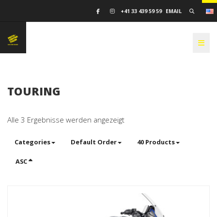
SEARCH
+41 33 439 59 59
EMAIL
TOGG
TOURING
Nach
Alle 3 Ergebnisse werden angezeigt
Preis
sortiert:
Categories
Default Order
40 Products
aufsteigend
ASC