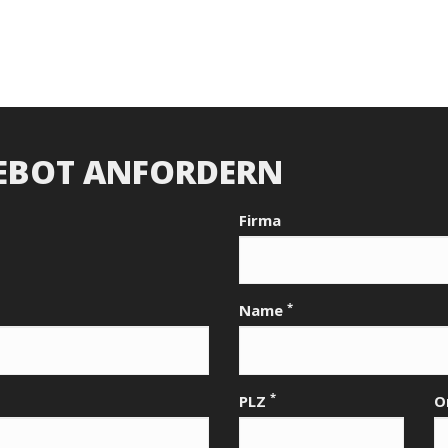
EBOT ANFORDERN
Firma
*
Name
*
PLZ
O