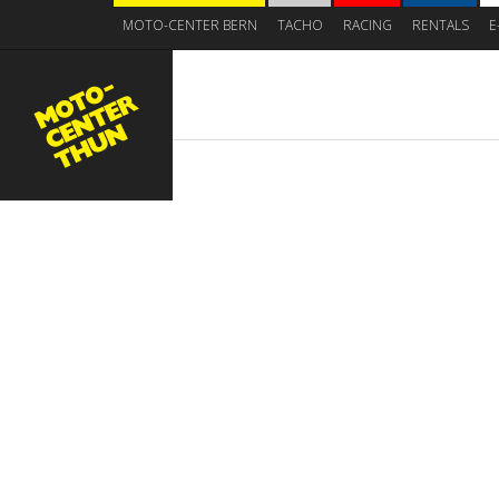
MOTO-CENTER BERN
TACHO
RACING
RENTALS
E