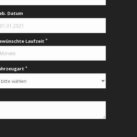
eb. Datum
*
ewünschte Laufzeit
*
ahrzeugart