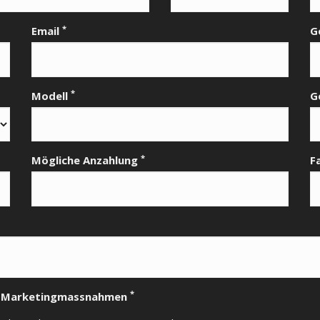
*
Email
G
*
Modell
G
*
Mögliche Anzahlung
F
*
nd Marketingmassnahmen