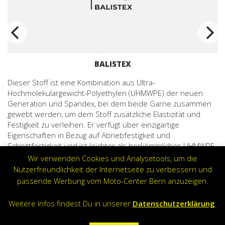
BALISTEX
Dieser Stoff ist eine Kombination aus Ultra-
Hochmolekulargewicht-Polyethylen (UHMWPE) der neuen
Generation und Spandex, bei dem beide Garne zusammen
gewebt werden, um dem Stoff zusätzliche Elastizität und
Festigkeit zu verleihen. Er verfügt über einzigartige
Eigenschaften in Bezug auf Abriebfestigkeit und
Schnittfestigkeit und ist leichter als herkömmliches UHMWPE.
Ursprünglich für militärische und rechtshandhavende
Wir verwenden Cookies und Analysetools, um die
Ausrüstung verwendet, steht diese Technologie nun auch
Nutzerfreundlichkeit der Internetseite zu verbessern und
für Motorrad- und Fahrradkleidung zur Verfügung und wird
passende Werbung vom Moto-Center Bern anzuzeigen.
von PANDO MOTO für die Herstellung unserer Baselayer-
Produkte eingesetzt.
Weitere Infos findest Du in unserer
Datenschutzerklärung
.