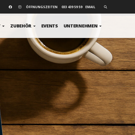
SEARCH
ÖFFNUNGSZEITEN
033 439 59 59
EMAIL
T
ZUBEHÖR
EVENTS
UNTERNEHMEN