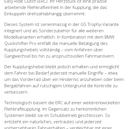
Easy Ride Clutch (ERC). Ihr Herzstück ist eine präzise
arbeitende Fliehkrafteinheit in der Kupplung, die das
Einkuppeln drehzahlabhängig übernimmt.
Dieses System ist serienmässig in der GS Trophy-Variante
integriert und als Sonderzubehör für alle weiteren
Modellvarianten erhältlich. In Kombination mit dem BMW
Quickshifter Pro entfällt die manuelle Betätigung des
Kupplungshebels vollständig – vom Anfahren über
Gangwechsel bis hin zu anspruchsvollen Fahrmanövern.
Der Kupplungshebel bleibt jedoch erhalten und ermöglicht
dem Fahrer bei Bedarf jederzeit manuelle Eingriffe – etwa
um das Vorderrad über ein Hindernis anzuheben oder beim
Bergabfahren auf rutschigem Untergrund die Kontrolle zu
verbessern.
Technologisch basiert die ERC auf einer weiterentwickelten
Fliehkraftkupplung. Im Gegensatz zu herkömmlichen
Systemen bleibt sie im Schubbetrieb geschlossen. So
entsteht ein natürliches, vertrautes und jederzeit
vorhersehbares Fahrverhalten – vergleichbar mit einer