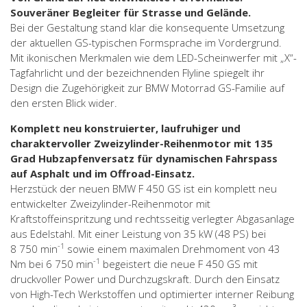
Souveräner Begleiter für Strasse und Gelände.
Bei der Gestaltung stand klar die konsequente Umsetzung
der aktuellen GS-typischen Formsprache im Vordergrund.
Mit ikonischen Merkmalen wie dem LED-Scheinwerfer mit „X“-
Tagfahrlicht und der bezeichnenden Flyline spiegelt ihr
Design die Zugehörigkeit zur BMW Motorrad GS-Familie auf
den ersten Blick wider.
Komplett neu konstruierter, laufruhiger und
charaktervoller Zweizylinder-Reihenmotor mit 135
Grad Hubzapfenversatz für dynamischen Fahrspass
auf Asphalt und im Offroad-Einsatz.
Herzstück der neuen BMW F 450 GS ist ein komplett neu
entwickelter Zweizylinder-Reihenmotor mit
Kraftstoffeinspritzung und rechtsseitig verlegter Abgasanlage
aus Edelstahl. Mit einer Leistung von 35 kW (48 PS) bei
-1
8 750 min
sowie einem maximalen Drehmoment von 43
-1
Nm bei 6 750 min
begeistert die neue F 450 GS mit
druckvoller Power und Durchzugskraft. Durch den Einsatz
von High-Tech Werkstoffen und optimierter interner Reibung