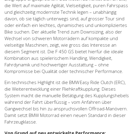
die Wert auf maximale Agilität, Vielseitigkeit, puren Fahrspass
und gleichzeitig modernste Technik legen – unabhängig
davon, ob sie täglich unterwegs sind, auf grosser Tour sind
oder einfach ein leichtes, dynamisches und unkompliziertes
Bike suchen. Der aktuelle Trend zum Downsizing, also der
Wechsel von schweren Motorrädern auf kompakte und
vielseitige Maschinen, zeigt, wie gross das Interesse an
diesem Segment ist. Die F 450 GS bietet hierfür die ideale
Kombination aus spielerischem Handling, Wendigkeit,
Fahrdynamik und hochwertiger Ausstattung – ohne
Kompromisse bei Qualität oder technischer Performance.
Ein technisches Highlight ist die BMW Easy Ride Clutch (ERC),
die Weiterentwicklung einer Fliehkraftkupplung: Dieses
System macht die manuelle Betätigung des Kupplungshebels
während der Fahrt überflüssig – vom Anfahren über
Gangwechsel bis hin zu anspruchsvollen Offroad-Manövern.
Damit setzt BMW Motorrad einen neuen Standard in dieser
Fahrzeugklasse.
Von Grund auf neu entwickelte Performance: