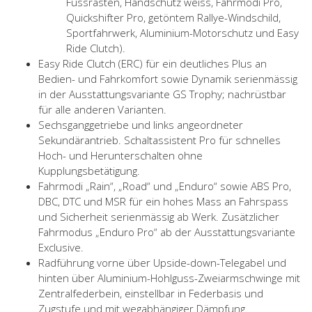
Fussrasten, Handschutz weiss, Fahrmodi Pro,
Quickshifter Pro, getöntem Rallye-Windschild,
Sportfahrwerk, Aluminium-Motorschutz und Easy
Ride Clutch).
Easy Ride Clutch (ERC) für ein deutliches Plus an
Bedien- und Fahrkomfort sowie Dynamik serienmässig
in der Ausstattungsvariante GS Trophy; nachrüstbar
für alle anderen Varianten.
Sechsganggetriebe und links angeordneter
Sekundärantrieb. Schaltassistent Pro für schnelles
Hoch- und Herunterschalten ohne
Kupplungsbetätigung.
Fahrmodi „Rain“, „Road“ und „Enduro“ sowie ABS Pro,
DBC, DTC und MSR für ein hohes Mass an Fahrspass
und Sicherheit serienmässig ab Werk. Zusätzlicher
Fahrmodus „Enduro Pro“ ab der Ausstattungsvariante
Exclusive.
Radführung vorne über Upside-down-Telegabel und
hinten über Aluminium-Hohlguss-Zweiarmschwinge mit
Zentralfederbein, einstellbar in Federbasis und
Zugstufe und mit wegabhängiger Dämpfung.