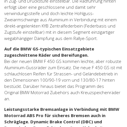
in Zug- und Druckstufe einstellbar. Die Radführung hinten
erfolgt über eine geschlossene und damit sehr
verwindungssteife und doch leichte Hohlguss-
Zweiarmschwinge aus Aluminium in Verbindung mit einem
direkt-angelenkten KYB Zentralfederbein (Federbasis und
Zugstufe einstellbar) mit in diesem Segment einzigartiger
wegabhängiger Dämpfung aus dem Rallye-Sport.
Auf die BMW GS-typischen Einsatzgebiete
zugeschnittene Räder und Bereifungen.
Bei der neuen BMW F 450 GS kommen leichte, aber robuste
Aluminium-Gussräder zum Einsatz. Die neue F 450 GS ist mit
schlauchlosen Reifen für Strassen- und Geländebetrieb in
den Dimensionen 100/90-19 vorn und 130/80-17 hinten
bestückt. Darüber hinaus bietet das Programm des
Original BMW Motorrad Zubehörs auch Kreuzspeichenräder
an.
Leistungsstarke Bremsanlage in Verbindung mit BMW
Motorrad ABS Pro für sicheres Bremsen auch in
Schräglage. Dynamic Brake Control (DBC) und