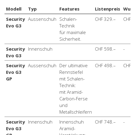
Modell
Typ
Features
Listenpreis
Wuns
Security
Aussenschuh
Schalen-
CHF 329.–
CHF 4
Evo G3
Technik
für maximale
Sicherheit.
Security
Innenschuh
CHF 598.–
-
Evo G3
Security
Aussenschuh
Der ultimative
CHF 498.–
CHF 5
Evo G3
Rennstiefel
GP
mit Schalen-
Technik:
mit Aramid-
Carbon-Ferse
und
Metallschleifern
Security
Innenschuh
Innenschuh
CHF 748.–
-
Evo G3
Aramid-
GP
Verstärkung: